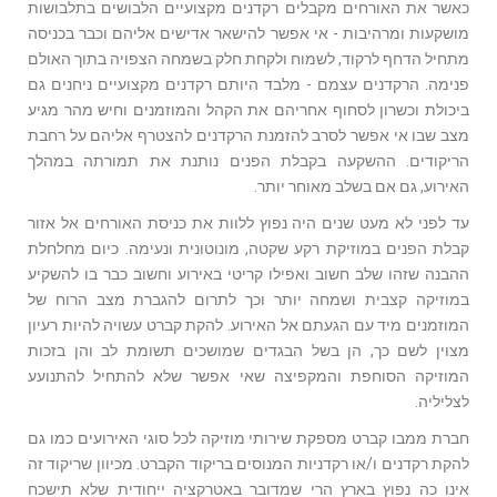
כאשר את האורחים מקבלים רקדנים מקצועיים הלבושים בתלבושות
מושקעות ומרהיבות - אי אפשר להישאר אדישים אליהם וכבר בכניסה
מתחיל הדחף לרקוד, לשמוח ולקחת חלק בשמחה הצפויה בתוך האולם
פנימה. הרקדנים עצמם - מלבד היותם רקדנים מקצועיים ניחנים גם
ביכולת וכשרון לסחוף אחריהם את הקהל והמוזמנים וחיש מהר מגיע
מצב שבו אי אפשר לסרב להזמנת הרקדנים להצטרף אליהם על רחבת
הריקודים. ההשקעה בקבלת הפנים נותנת את תמורתה במהלך
האירוע, גם אם בשלב מאוחר יותר.
עד לפני לא מעט שנים היה נפוץ ללוות את כניסת האורחים אל אזור
קבלת הפנים במוזיקת רקע שקטה, מונוטונית ונעימה. כיום מחלחלת
ההבנה שזהו שלב חשוב ואפילו קריטי באירוע וחשוב כבר בו להשקיע
במוזיקה קצבית ושמחה יותר וכך לתרום להגברת מצב הרוח של
המוזמנים מיד עם הגעתם אל האירוע. להקת קברט עשויה להיות רעיון
מצוין לשם כך, הן בשל הבגדים שמושכים תשומת לב והן בזכות
המוזיקה הסוחפת והמקפיצה שאי אפשר שלא להתחיל להתנועע
לצליליה.
חברת ממבו קברט מספקת שירותי מוזיקה לכל סוגי האירועים כמו גם
להקת רקדנים ו/או רקדניות המנוסים בריקוד הקברט. מכיוון שריקוד זה
אינו כה נפוץ בארץ הרי שמדובר באטרקציה ייחודית שלא תישכח